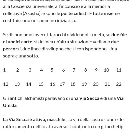
alla Coscienza universale, all’inconscio e alla memoria
collettiva (Akasha), e sono le
porte celesti
. E tutte insieme
costituiscono un cammino iniziatico.
Se disponiamo invece i Tarocchi dividendoli a metà, su
due file
di undici carte
, si delinea un’altra situazione: vediamo
due
percorsi
, due linee di sviluppo che si corrispondono. Una
sopra e una sotto.
1 2 3 4 5 6 7 8 9 10 11
12 13 14 15 16 17 18 19 20 21 22
Gli antichi alchimisti parlavano di una
Via Secca
e di una
Via
Umida
.
La Via Secca è attiva, maschile.
La via della costruzione e del
rafforzamento dell’Io attraverso il confronto con gli archetipi