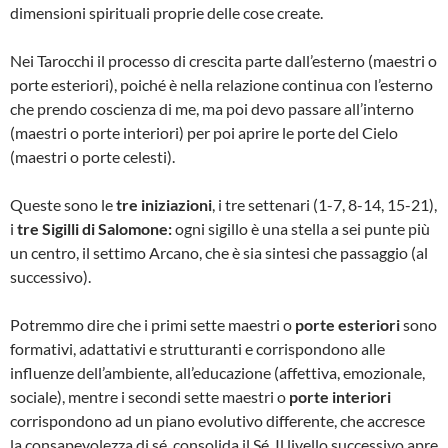
dimensioni spirituali proprie delle cose create.
Nei Tarocchi il processo di crescita parte dall’esterno (maestri o
porte esteriori), poiché è nella relazione continua con l’esterno
che prendo coscienza di me, ma poi devo passare all’interno
(maestri o porte interiori) per poi aprire le porte del Cielo
(maestri o porte celesti).
Queste sono le
tre iniziazioni
, i tre settenari (1-7, 8-14, 15-21),
i
tre Sigilli di Salomone:
ogni sigillo è una stella a sei punte più
un centro, il settimo Arcano, che è sia sintesi che passaggio (al
successivo).
Potremmo dire che i primi sette maestri o
porte esteriori
sono
formativi, adattativi e strutturanti e corrispondono alle
influenze dell’ambiente, all’educazione (affettiva, emozionale,
sociale), mentre i secondi sette maestri o
porte interiori
corrispondono ad un piano evolutivo differente, che accresce
la consapevolezza di sé, consolida il Sé. Il livello successivo apre