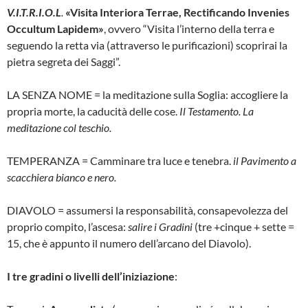
V.I.T.R.I.O.L
.
«Visita Interiora Terrae, Rectificando Invenies
Occultum Lapidem»
, ovvero “Visita l’interno della terra e
seguendo la retta via (attraverso le purificazioni) scoprirai la
pietra segreta dei Saggi”.
LA SENZA NOME = la meditazione sulla Soglia: accogliere la
propria morte, la caducità delle cose.
Il Testamento. La
meditazione col teschio.
TEMPERANZA = Camminare tra luce e tenebra.
il Pavimento a
scacchiera bianco e nero.
DIAVOLO = assumersi la responsabilità, consapevolezza del
proprio compito, l’ascesa:
salire i Gradini
(tre +cinque + sette =
15, che è appunto il numero dell’arcano del Diavolo).
I tre gradini o livelli dell’iniziazione
: