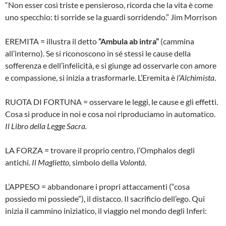
“Non esser così triste e pensieroso, ricorda che la vita è come
uno specchio: ti sorride se la guardi sorridendo.” Jim Morrison
EREMITA = illustra il detto
“Ambula ab intra”
(cammina
all’interno). Se si riconoscono in sé stessi le cause della
sofferenza e dell’infelicità, e si giunge ad osservarle con amore
e compassione, si inizia a trasformarle. L’Eremita è
l’Alchimista
.
RUOTA DI FORTUNA = osservare le leggi, le cause e gli effetti.
Cosa si produce in noi e cosa noi riproduciamo in automatico.
Il Libro della Legge Sacra.
LA FORZA = trovare il proprio centro, l’Omphalos degli
antichi.
Il Maglietto,
simbolo della
Volontà
.
L’APPESO = abbandonare i propri attaccamenti (“cosa
possiedo mi possiede”), il distacco. Il sacrificio dell’ego. Qui
inizia il cammino iniziatico, il viaggio nel mondo degli Inferi: