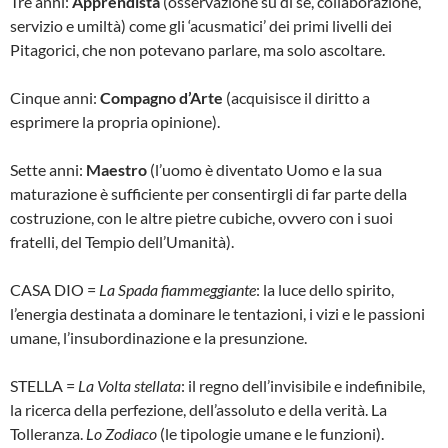
Tre anni:
Apprendista
(osservazione su di sé, collaborazione,
servizio e umiltà) come gli ‘acusmatici’ dei primi livelli dei
Pitagorici, che non potevano parlare, ma solo ascoltare.
Cinque anni:
Compagno d’Arte
(acquisisce il diritto a
esprimere la propria opinione).
Sette anni:
Maestro
(l’uomo è diventato Uomo e la sua
maturazione è sufficiente per consentirgli di far parte della
costruzione, con le altre pietre cubiche, ovvero con i suoi
fratelli, del Tempio dell’Umanità).
CASA DIO =
La Spada fiammeggiante
: la luce dello spirito,
l’energia destinata a dominare le tentazioni, i vizi e le passioni
umane, l’insubordinazione e la presunzione.
STELLA =
La Volta stellata
: il regno dell’invisibile e indefinibile,
la ricerca della perfezione, dell’assoluto e della verità. La
Tolleranza.
Lo Zodiaco
(le tipologie umane e le funzioni).