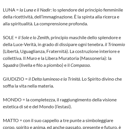
LUNA =
la Luna e il Nadir
: lo splendore del principio femminile
della ricettività, dell’immaginazione. È la spinta alla ricerca e
alla spiritualità. La comprensione profonda.
SOLE =
il Sole e lo Zenith
, principio maschile dello splendore e
della Luce-Verità, in grado di dissipare ogni tenebra.
il Trinomio
(Libertà, Uguaglianza, Fraternità). La costruzione interiore e
collettiva. Il
Muro
e la Libera Muratoria (Massoneria): la
Squadra
(livella e filo a piombo) e il
Compasso.
GIUDIZIO =
il Delta luminoso e la Trinità
. Lo Spirito divino che
soffia la vita nella materia.
MONDO = la completezza, il raggiungimento della visione
estetica di sé e del Mondo (l’estasi).
MATTO = con il suo cappello a tre punte a simboleggiare
corpo, spirito e anima, ed anche passato, presente e futuro, è