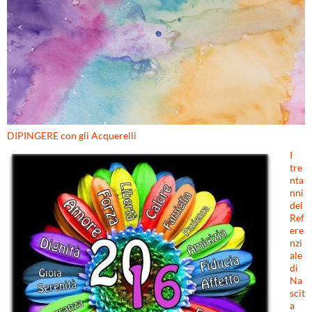
DIPINGERE con gli Acquerelli
I
tre
nta
nni
del
Ref
ere
nzi
ale
di
Na
scit
a