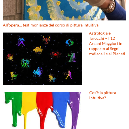
All’opera… testimonianze del corso di pittura intuitiva
Astrologia e
Tarocchi – I 12
Arcani Maggiori in
rapporto ai Segni
zodiacali e ai Pianeti
Cos’è la pittura
intuitiva?